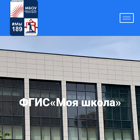
ФГИС«Моя школа»